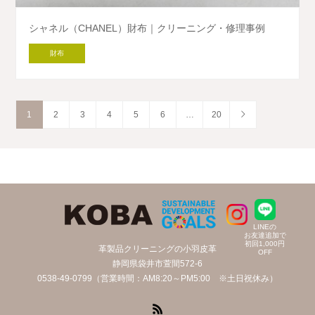
シャネル（CHANEL）財布｜クリーニング・修理事例
財布
1
2
3
4
5
6
…
20
LINEの
お友達追加で
初回1,000円
革製品クリーニングの小羽皮革
OFF
静岡県袋井市萱間572-6
0538-49-0799（営業時間：AM8:20～PM5:00 ※土日祝休み）
RSS