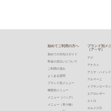
始めてご利用の方へ
ブランド別メ
（ア～サ）
初めての方向けガイド
アグ
料金の支払いについて
アナスイ
ご利用の流れ
アニヤ・ハインド
よくある質問
アルマーニ
ブランド別メニュー
イブサンローラン
種類別メニュー
エアロレザー
メニュー（バッグ）
エトロ
メニュー（革小物）
エルメス①