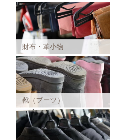
財布・革小物
靴（ブーツ）