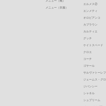
メニュー（靴）
エルメス②
メニュー（衣服）
エンメティ
オロビアンコ
カプラウン
カルティエ
グッチ
ケイトスペード
クロエ
コーチ
ゴヤール
サルヴァトーレフ
ジェームス・グロ
ジバンシー
シャネル
シュプリーム