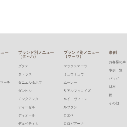
ニュー
ブランド別メニュー
ブランド別メニュー
事例
（タ～ハ）
（マ～ワ）
お客様の声
ダクテ
マックスマーラ
事例一覧
タトラス
ミュウミュウ
バッグ
マーチ
ダニエル＆ボブ
ムーレー
財布
ダンヒル
リアルマッコイズ
靴
チンクアンタ
ルイ・ヴィトン
その他
ディーゼル
ルブタン
ディオール
ロエベ
デュベティカ
ロロピアーナ