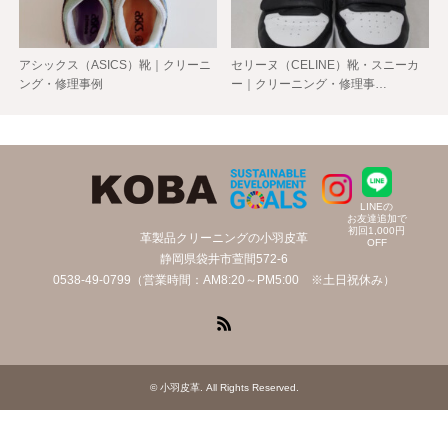
アシックス（ASICS）靴｜クリーニ
セリーヌ（CELINE）靴・スニーカ
ング・修理事例
ー｜クリーニング・修理事…
LINEの
お友達追加で
初回1,000円
革製品クリーニングの小羽皮革
OFF
静岡県袋井市萱間572-6
0538-49-0799（営業時間：AM8:20～PM5:00 ※土日祝休み）
RSS
©
小羽皮革
. All Rights Reserved.