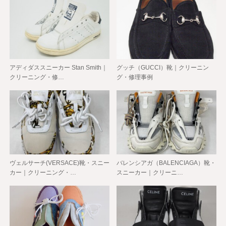
アディダススニーカー Stan Smith｜
グッチ（GUCCI）靴｜クリーニン
クリーニング・修…
グ・修理事例
ヴェルサーチ(VERSACE)靴・スニー
バレンシアガ（BALENCIAGA）靴・
カー｜クリーニング・…
スニーカー｜クリーニ…