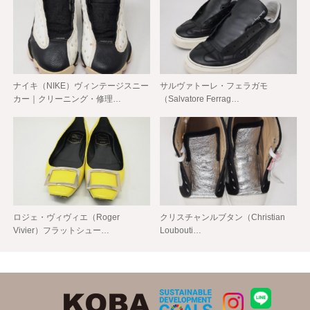
ナイキ（NIKE）ヴィンテージスニー
サルヴァトーレ・フェラガモ
カー｜クリーニング・修理…
（Salvatore Ferrag…
ロジェ・ヴィヴィエ（Roger
クリスチャンルブタン（Christian
Vivier）フラットシュー…
Loubouti…