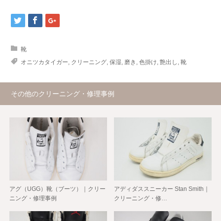
靴
オニツカタイガー
,
クリーニング
,
保湿
,
磨き
,
色掛け
,
艶出し
,
靴
その他のクリーニング・修理事例
アグ（UGG）靴（ブーツ）｜クリー
アディダススニーカー Stan Smith｜
ニング・修理事例
クリーニング・修…